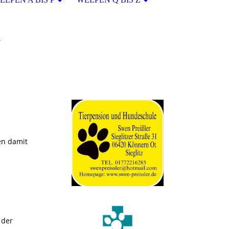
en damit
 der