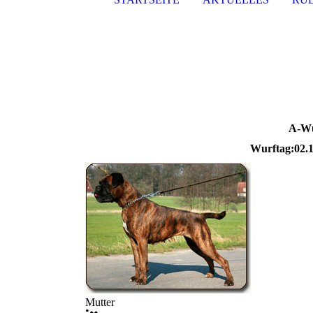
A-Wur
Wurftag:02.12.2
Mutter